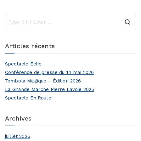
S
e
a
Articles récents
r
c
Spectacle Écho
h
Conférence de presse du 14 mai 2026
f
Tombola Magique – Édition 2026
o
La Grande Marche Pierre Lavoie 2025
r
Spectacle En Route
:
Archives
juillet 2026