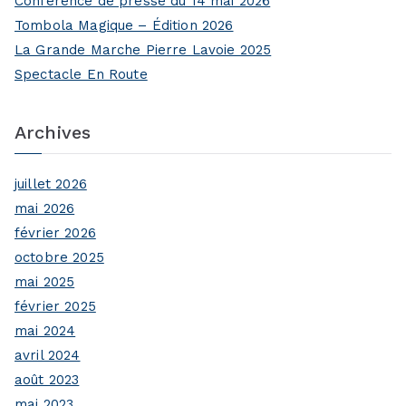
Conférence de presse du 14 mai 2026
f
Tombola Magique – Édition 2026
o
La Grande Marche Pierre Lavoie 2025
r
Spectacle En Route
:
Archives
juillet 2026
mai 2026
février 2026
octobre 2025
mai 2025
février 2025
mai 2024
avril 2024
août 2023
mai 2023