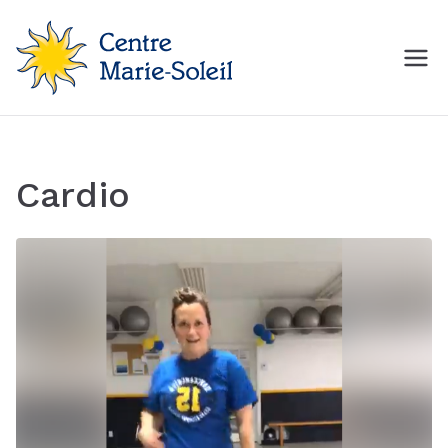
Aller
au
contenu
Centre Marie-Soleil
MON Centre de mise en
forme
Cardio