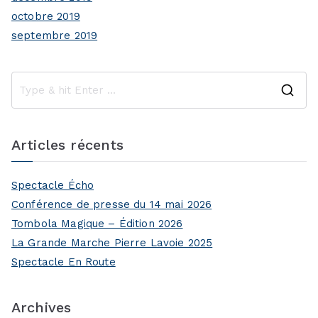
octobre 2019
septembre 2019
S
e
a
Articles récents
r
c
Spectacle Écho
h
Conférence de presse du 14 mai 2026
f
Tombola Magique – Édition 2026
o
La Grande Marche Pierre Lavoie 2025
r
Spectacle En Route
:
Archives