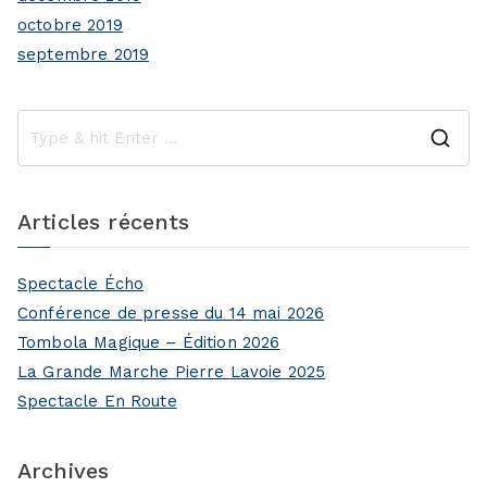
octobre 2019
septembre 2019
S
e
a
Articles récents
r
c
Spectacle Écho
h
Conférence de presse du 14 mai 2026
f
Tombola Magique – Édition 2026
o
La Grande Marche Pierre Lavoie 2025
r
Spectacle En Route
:
Archives