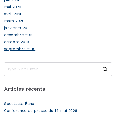
juin 2020
mai 2020
avril 2020
mars 2020
janvier 2020
décembre 2019
octobre 2019
septembre 2019
S
e
a
Articles récents
r
c
Spectacle Écho
h
Conférence de presse du 14 mai 2026
f