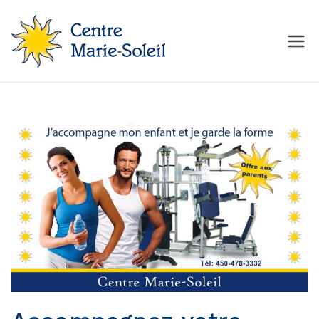
Aller
au
contenu
Centre Marie-Soleil
MON Centre de mise en
forme