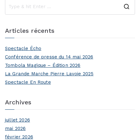
S
e
a
Articles récents
r
c
Spectacle Écho
h
Conférence de presse du 14 mai 2026
f
Tombola Magique – Édition 2026
o
La Grande Marche Pierre Lavoie 2025
r
Spectacle En Route
:
Archives
juillet 2026
mai 2026
février 2026