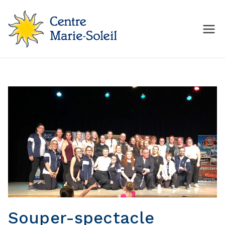
Aller
au
contenu
Centre Marie-Soleil
MON Centre de mise en
forme
Souper-spectacle